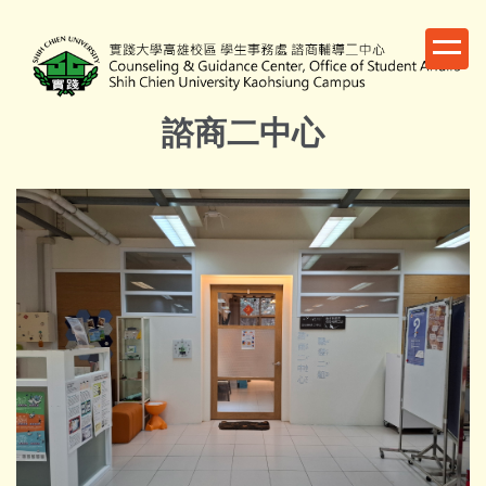
跳
到
主
要
內
諮商二中心
容
區